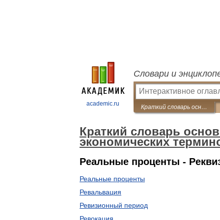
Словари и энциклоп
academic.ru
Краткий словарь основных лесоводственно-экономических терминов
Краткий словарь осно
экономических термин
Реальные проценты - Рекви
Реальные проценты
Ревальвация
Ревизионный период
Ревокация