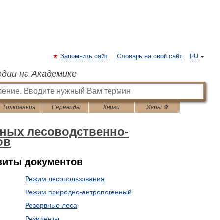
Запомнить сайт
Словарь на свой сайт
RU
едии на Академике
Толкования
Переводы
Книги
Игры ⚽
вных лесоводственно-
ов
зиты документов
Режим лесопользования
Режим природно-антропогенный
Резервные леса
Резиденты