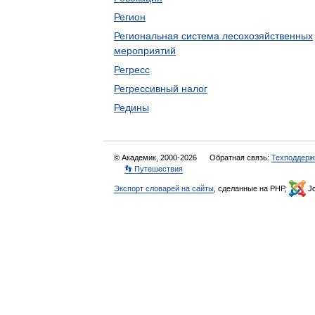
Регион
Региональная система лесохозяйственных
мероприятий
Регресс
Регрессивный налог
Редины
© Академик, 2000-2026
Обратная связь:
Техподдерж
👣 Путешествия
Экспорт словарей на сайты
, сделанные на PHP,
Jo