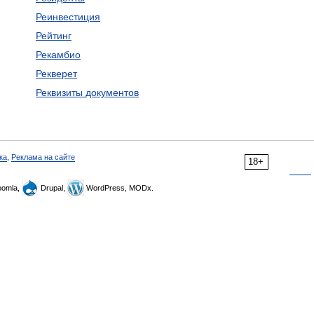
Реинвестиция
Рейтинг
Рекамбио
Рекверет
Реквизиты документов
ка
,
Реклама на сайте
18+
omla,
Drupal,
WordPress, MODx.